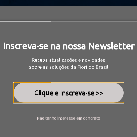
Inscreva-se na nossa Newsletter
co da dosagem da água, a função tip-off durante a carga
Receba atualizações e novidades
agem e mistura, protegendo a homogeneidade do concret
sobre as soluções da Fiori do Brasil
ado do processo de produção (opcional), permite redu
ualidade dos batches de concreto até mesmo nas condições
Clique e Inscreva-se >>
Não tenho interess
e em concreto