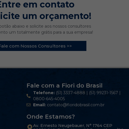
Entre em contato
licite um orçamento!
botão abaixo e solicite aos nossos consultores
to um totalmente grátis para a sua empresa!
Fale com Nossos Consultores >>
Fale com a Fiori do Brasil
Telefone:
(51) 3337-4888 | (51) 99231-1567 |
0800-645-4005
Email:
contato@fioridobrasil.com.br
Onde Estamos?
Av. Ernesto Neugebauer, N° 1764 CEP