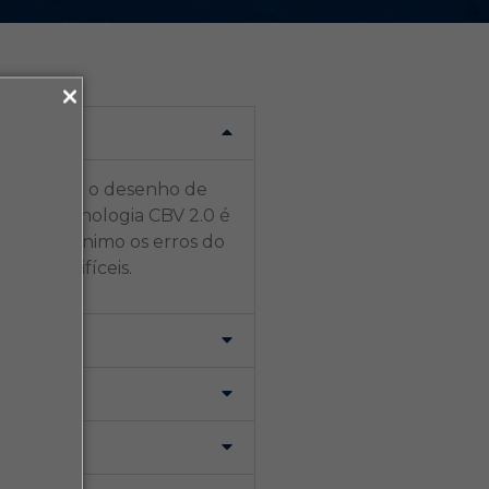
, a forma e o desenho de
o. A tecnologia CBV 2.0 é
zir ao mínimo os erros do
 mais difíceis.